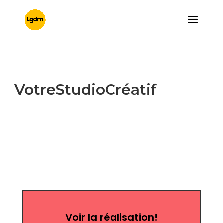
PORTFOLIO
VotreStudioCréatif
Voir la réalisation!