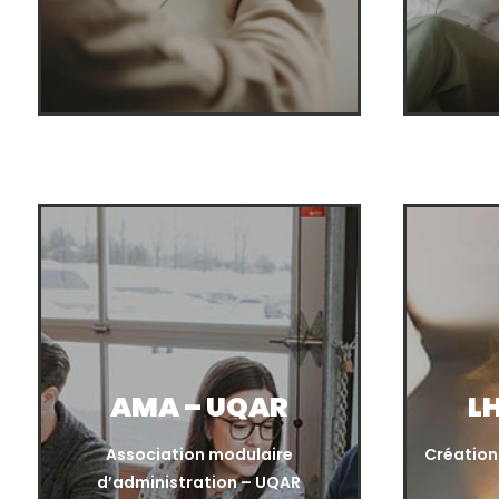
AMA – UQAR
L
Association modulaire
Création
d’administration – UQAR