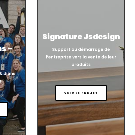
Signature Jsdesign
s –
Support au démarrage de
l’entreprise vers la vente de leur
produits
 & d’une
e
VOIR LE PROJET