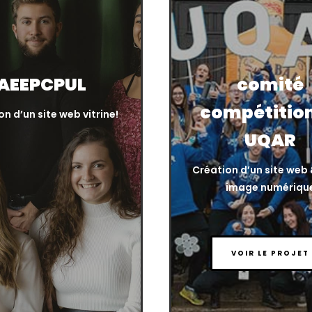
AEEPCPUL
comité
compétition
n d’un site web vitrine!
UQAR
Création d’un site web
image numériqu
VOIR LE PROJET